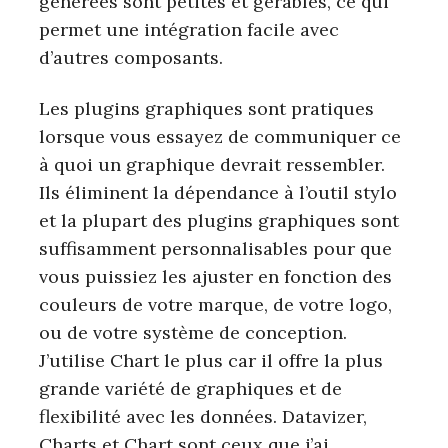
générées sont petites et gérables, ce qui
permet une intégration facile avec
d’autres composants.
Les plugins graphiques sont pratiques
lorsque vous essayez de communiquer ce
à quoi un graphique devrait ressembler.
Ils éliminent la dépendance à l’outil stylo
et la plupart des plugins graphiques sont
S
suffisamment personnalisables pour que
e
vous puissiez les ajuster en fonction des
a
r
couleurs de votre marque, de votre logo,
c
ou de votre système de conception.
h
J’utilise Chart le plus car il offre la plus
f
o
grande variété de graphiques et de
r
flexibilité avec les données. Datavizer,
:
Charts et Chart sont ceux que j’ai