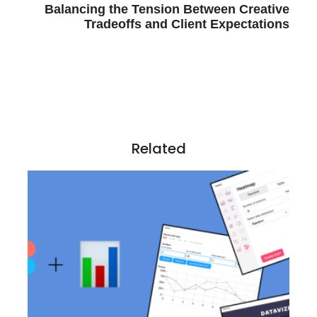
t
Balancing the Tension Between Creative
n
Tradeoffs and Client Expectations
a
v
i
g
a
t
i
Related
o
n