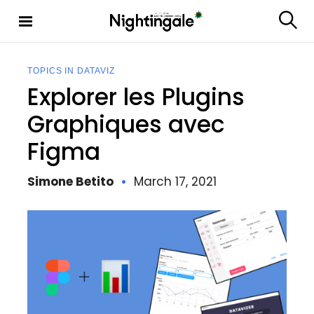
S
k
S
Nighting
i
e
ale
p
a
t
r
TOPICS IN DATAVIZ
c
o
Explorer les Plugins
h
c
o
Graphiques avec
n
Figma
t
e
n
Simone Betito
March 17, 2021
t