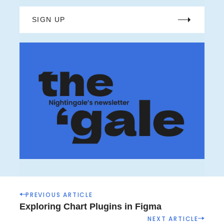
SIGN UP
P
PREVIOUS ARTICLE
o
Exploring Chart Plugins in Figma
s
NEXT ARTICLE